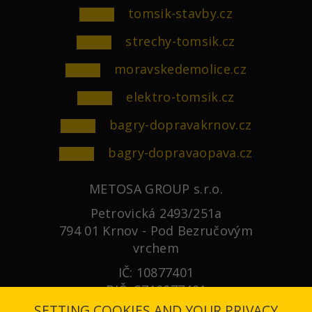
tomsik-stavby.cz
strechy-tomsik.cz
moravskedemolice.cz
elektro-tomsik.cz
bagry-dopravakrnov.cz
bagry-dopravaopava.cz
METOSA GROUP s.r.o.
Petrovická 2493/251a
794 01 Krnov - Pod Bezručovým
vrchem
IČ: 10877401
DIČ: CZ10877401
SETTING COOKIES AND YOUR PRIVACY