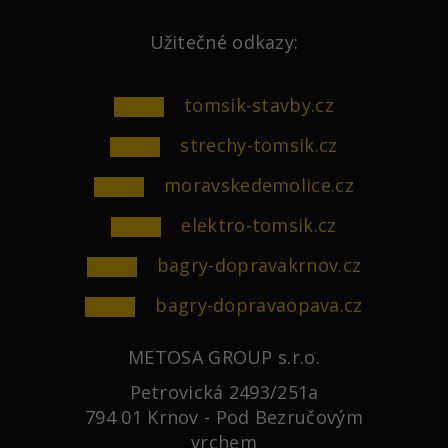
Užitečné odkazy:
tomsik-stavby.cz
strechy-tomsik.cz
moravskedemolice.cz
elektro-tomsik.cz
bagry-dopravakrnov.cz
bagry-dopravaopava.cz
METOSA GROUP s.r.o.
Petrovická 2493/251a
794 01 Krnov - Pod Bezručovým
vrchem