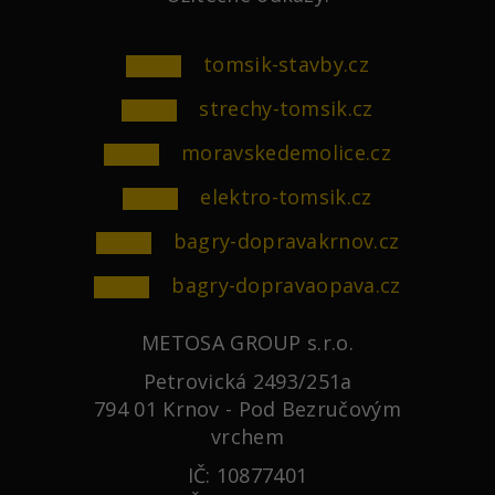
tomsik-stavby.cz
strechy-tomsik.cz
moravskedemolice.cz
elektro-tomsik.cz
bagry-dopravakrnov.cz
bagry-dopravaopava.cz
METOSA GROUP s.r.o.
Petrovická 2493/251a
794 01 Krnov - Pod Bezručovým
vrchem
IČ: 10877401